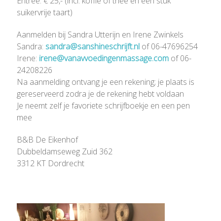
Entree: € 25,- (incl. koffie of thee en een stuk
suikervrije taart)
Aanmelden bij Sandra Utterijn en Irene Zwinkels
Sandra:
sandra@sanshineschrijft.nl
of 06-47696254
Irene:
irene@vanavvoedingenmassage.com
of 06-
24208226
Na aanmelding ontvang je een rekening; je plaats is
gereserveerd zodra je de rekening hebt voldaan
Je neemt zelf je favoriete schrijfboekje en een pen
mee
B&B De Eikenhof
Dubbeldamseweg Zuid 362
3312 KT Dordrecht