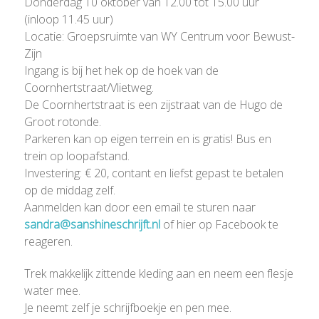
Donderdag 10 oktober van 12.00 tot 15.00 uur
(inloop 11.45 uur)
Locatie: Groepsruimte van WY Centrum voor Bewust-
Zijn
Ingang is bij het hek op de hoek van de
Coornhertstraat/Vlietweg.
De Coornhertstraat is een zijstraat van de Hugo de
Groot rotonde.
Parkeren kan op eigen terrein en is gratis! Bus en
trein op loopafstand.
Investering: € 20, contant en liefst gepast te betalen
op de middag zelf.
Aanmelden kan door een email te sturen naar
sandra@sanshineschrijft.nl
of hier op Facebook te
reageren.
Trek makkelijk zittende kleding aan en neem een flesje
water mee.
Je neemt zelf je schrijfboekje en pen mee.