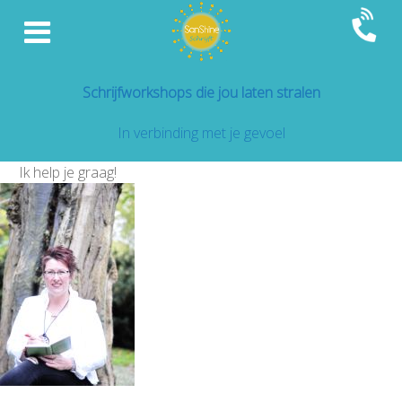
Schrijfworkshops die jou laten stralen
In verbinding met je gevoel
Ik help je graag!