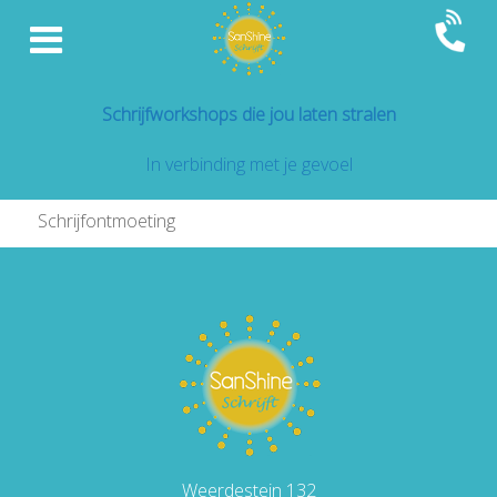
Schrijfworkshops die jou laten stralen
In verbinding met je gevoel
Schrijfontmoeting
Weerdestein 132