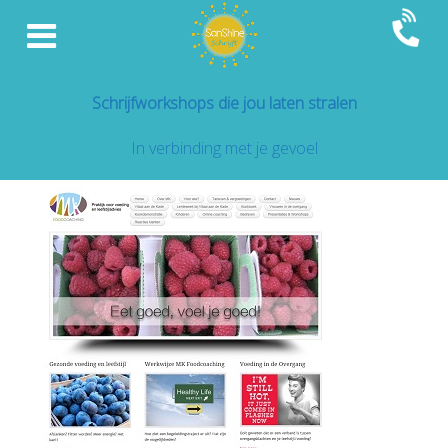
Schrijfworkshops die jou laten stralen
In verbinding met je gevoel