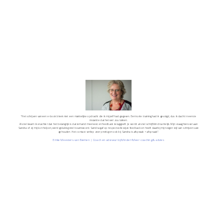
“Het schrijven van een e-book bleek niet een makkelijke opdracht die ik mijzelf had gegeven. Een korte training had ik gevolgd, dus ik dacht in eerste
instantie dat het wel zou lukken.
Al snel kwam ik erachter dat het belangrijk is dat iemand meeleest en feedback teruggeeft. Je wordt al snel schrijfblind namelijk. Mijn vraag hierover aan
Sandra of zij mij kon helpen, werd gelukkig snel beantwoord. Sandra gaf op respectvolle wijze feedback en heeft daarbij mijn eigen stijl van schrijven vast
gehouden. Het contact verliep zeer prettig en ook bij Sandra is afspraak = afspraak”.
Emke Meesters-van Biemen | Coach en adviseur bij Minder=Meer coaching & advies