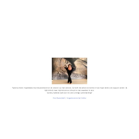
“Sandra checkt maandelijks mijn nieuwsbrieven en de teksten op mijn website. Zij heeft niet alleen de kennis in huis maar denkt ook stappen verder. Zij
kijkt kritisch naar mijn teksten en inhoud en dat waardeer ik zeer.
Sandra, hartelijk dank voor de zeer prettige samenwerking!”
Fee Busenkell | Yogadocente bij CoVita