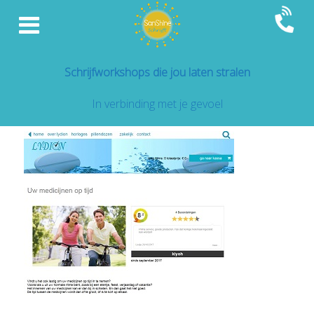
Schrijfworkshops die jou laten stralen
In verbinding met je gevoel