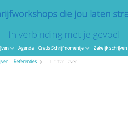
rijfworkshops die jou laten str
In verbinding met je gevoel
ijven
Agenda
Gratis Schrijfmomentje
Zakelijk schrijven
ijven
Referenties
>
Lichter Leven