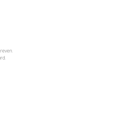
hreven.
rd.