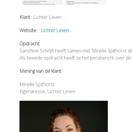
Klant :
Lichter Leven
Website :
Lichter Leven
Opdracht:
Sanshine Schrijft heeft samen met Mireille Spithorst 
Als tweede opdracht heeft ze het persbericht over de 
Mening van de klant:
Mireille Spithorst
Eigenaresse, Lichter Leven