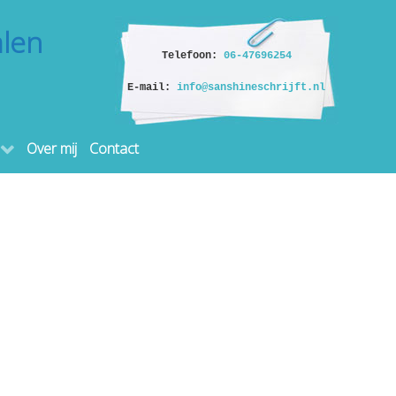
alen
Telefoon:
06-47696254
E-mail:
info@sanshineschrijft.nl
Over mij
Contact