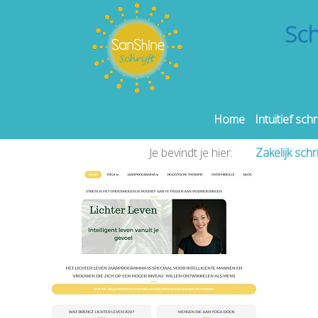
Sch
Home
Intuïtief schr
Je bevindt je hier:
Zakelijk schr